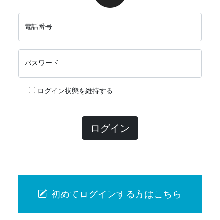
電話番号
パスワード
ログイン状態を維持する
ログイン
初めてログインする方はこちら