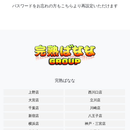
パスワードをお忘れの方もこちらより再設定いただけます
完熟ばなな
上野店
西川口店
大宮店
立川店
千葉店
川崎店
新宿店
八王子店
横浜店
神戸・三宮店